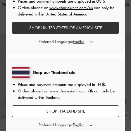
Prices and payment amounts are displayed in
US $
.
รองเท้าส้นสูงพร้อมสายรัดข้อเท้ารุ่น
รองเท้าส้นสูงพร้อมสายรัดข้อเท้ารุ่น
Orders placed on
www.charleskeith.com/us
can only be
Fianna
-
สีเบจ
Fianna
-
สีดำ
delivered within United States of America.
฿2,590.00
฿2,590.00
SHOP UNITED STATES OF AMERICA SITE
Preferred Language:
Shop our Thailand site
Prices and payment amounts are displayed in
TH ฿
.
Orders placed on
www.charleskeith.co.th/th
can only be
delivered within Thailand.
SHOP THAILAND SITE
Preferred Language: