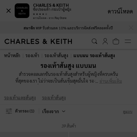
CHARLES & KEITH
ช้อปรองเท้า กระเป๋าผู้หญิง
ดาวน์โหลด
ดาวน์โหลด - จาก Play Store
…
…
สมาชิก VIP
รับส่วนลด 10% และบริการจัดส่งฟรีตลอดทั้งปี
บริการส่งด่วนภายในวัน
: เมื่อสั่งซื้อก่อน 9.00 น.
สมาชิก VIP
รับส่วนลด 10% และบริการจัดส่งฟรีตลอดทั้งปี
บริการส่งด่วนภายในวัน
: เมื่อสั่งซื้อก่อน 9.00 น.
หน้าหลัก
รองเท้า
รองเท้าส้นสูง
แบบมน รองเท้าส้นสูง
รองเท้าส้นสูง แบบมน
สำรวจคอลเลกชันรองเท้าส้นสูงสำหรับผู้หญิงที่ครบครัน
ที่สุดของเรา ไม่ว่าจะเป็นส้นเข็มสุดมั่นใจ รองเท้าส้นตึกที่นำ
อ่านเพิ่มเติม
เทรนด์แฟชั่น หรือส้นบล็อกที่สวมใส่ได้ทุกวัน ไม่ว่าคุณจะ
แต่งตัวไปออกงานกลางคืนหรือเสริมความเนี้ยบให้กับลุค
รองเท้าแตะส้นสูง
รองเท้าส้นสูง
ประจำวัน ดีไซน์ที่หลากหลายเหล่านี้พร้อมจะยกระดับทั้ง
ส่วนสูงและสไตล์ของคุณ รองเท้าส้นสูงของเราถูกออกแบบ
เรียงจาก
ตัวกรอง
(1)
ดูแบบ
มาเพื่อเพิ่มความมั่นใจในทุกย่างก้าว และพร้อมดึงดูดทุก
สายตา
39 สินค้า