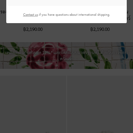
NEW
NEW ONLINE-EXCLUSIVE
รองเท้าแตะส้นสูงผ้าลินินรุ่น Georgie
รองเท้าแตะส้นสูงลายเสือดาวรุ่น
Contact us
if you have questions about international shipping.
-
สีชอล์ค
Georgie
-
สีเนเชอรัลลายพิมพ์สัตว์
฿2,190.00
฿2,190.00
เพลิดเพลินกับส่วนลด 12%* และจัดส่งแบบมาตรฐานฟรี สำหรับการช้อป
ครั้งแรก