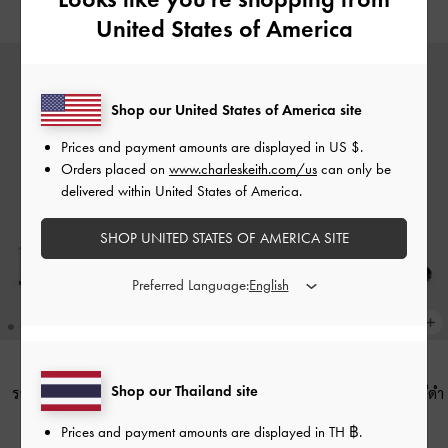
United States of America
Shop our United States of America site
Prices and payment amounts are displayed in
US $
.
Orders placed on
www.charleskeith.com/us
can only be
delivered within United States of America.
SHOP UNITED STATES OF AMERICA SITE
Preferred Language:
Shop our Thailand site
รองเท้าส้นสูงรัดส้นรุ่น Kaleen
-
สี
รองเท้าส้นสูงรัดส้นรุ่น Kaleen
-
สีดำ
ชอล์ค
฿2,390.00
Prices and payment amounts are displayed in
TH ฿
.