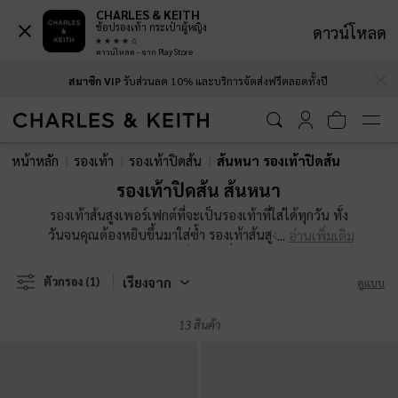
CHARLES & KEITH
ช้อปรองเท้า กระเป๋าผู้หญิง
ดาวน์โหลด
ดาวน์โหลด - จาก Play Store
…
…
สมาชิก VIP
รับส่วนลด 10% และบริการจัดส่งฟรีตลอดทั้งปี
สมาชิก VIP
รับส่วนลด 10% และบริการจัดส่งฟรีตลอดทั้งปี
หน้าหลัก
รองเท้า
รองเท้าปิดส้น
ส้นหนา รองเท้าปิดส้น
รองเท้าปิดส้น ส้นหนา
รองเท้าส้นสูงเพอร์เฟกต์ที่จะเป็นรองเท้าที่ใส่ได้ทุกวัน ทั้ง
วันจนคุณต้องหยิบขึ้นมาใส่ซ้ำ รองเท้าส้นสูงหัวแหลม สีดำ
อ่านเพิ่มเติม
แบบรัดส้นสุดคลาสสิคจะเพิ่มฟินิชที่ทรงพลังให้กับลุคในวัน
ประชุม ในวันที่ต้องเดินทางไปไหนมาไหนทั้งวัน เลือกใส่
เรียงจาก
ตัวกรอง
(1)
ดูแบบ
ส้นแบบบล็อคที่ทั้งสบาย มั่นคงและมีสไตล์ ถ้าคุณกำลังมอง
หารองเท้าที่โดดเด่นที่สุดในงานปาร์ตี้ รองเท้าส้นสูงเสริม
13 สินค้า
แพลตฟอร์มพร้อมฟินิชแบบเงางามจะช่วยให้คุณเปล่ง
ประกาย