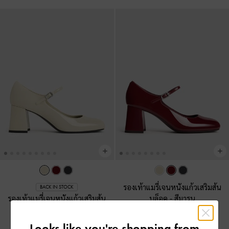
รองเท้าแมรี่เจนหนังแก้วเสริมส้น
BACK IN STOCK
รองเท้าแมรี่เจนหนังแก้วเสริมส้น
บล็อค
-
สีมารูน
บล็อค
-
สีชอล์ค
฿2,790.00
Looks like you're shopping from
฿2,790.00