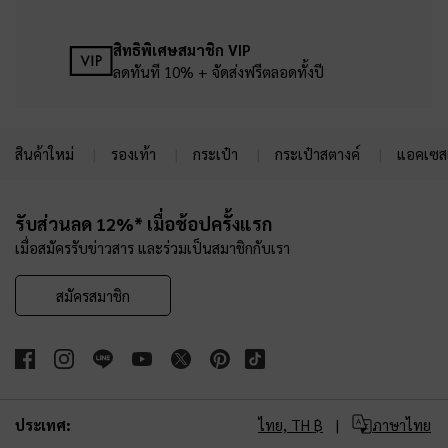
สิทธิพิเศษสมาชิก VIP
ลดทันที 10% + จัดส่งฟรีตลอดทั้งปี
สินค้าใหม่
รองเท้า
กระเป๋า
กระเป๋าสตางค์
แอคเซสเ
Site footer
รับส่วนลด 12%* เมื่อช้อปครั้งแรก
เมื่อสมัครรับข่าวสาร และร่วมเป็นสมาชิกกับเรา
สมัครสมาชิก
ประเทศ:
ไทย,
TH ฿
ภาษาไทย