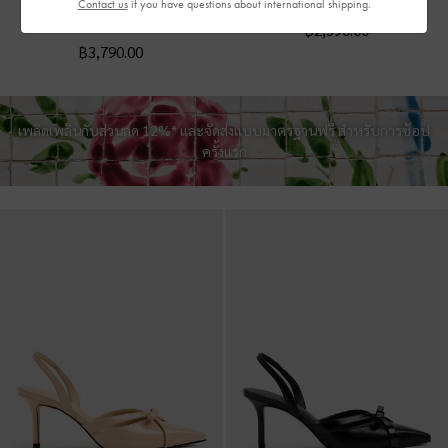
Contact us
if you have questions about international shipping.
ดีเทลลายฉลุ
-
สีขาว
฿2,390.00
฿3,790.00
เพลิดเพลินกับส่วนลด 12%* และจัดส่งแบบมาตรฐานฟรี สำหรับการช้อป
ครั้งแรก