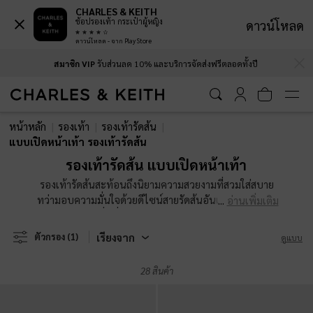
CHARLES & KEITH
ช้อปรองเท้า กระเป๋าผู้หญิง
ดาวน์โหลด
ดาวน์โหลด - จาก Play Store
…
…
สมาชิก VIP
รับส่วนลด 10% และบริการจัดส่งฟรีตลอดทั้งปี
สมาชิก VIP
รับส่วนลด 10% และบริการจัดส่งฟรีตลอดทั้งปี
หน้าหลัก
รองเท้า
รองเท้ารัดส้น
แบบเปิดหน้าเท้า รองเท้ารัดส้น
รองเท้ารัดส้น แบบเปิดหน้าเท้า
รองเท้ารัดส้นสะท้อนถึงนิยามความสวยงามที่สวมใส่สบาย
ทว่ามอบความมั่นใจด้วยดีไซน์สายรัดส้นอันเป็นเอกลักษณ์
อ่านเพิ่มเติม
พบกับคอลเลคชั่นที่คัดสรรมาอย่างพิถีพิถัน เพื่อตอบโจทย์
ทุกรสนิยม และสะท้อนตัวตนที่โดดเด่นของคุณในทุกโอกาส
เรียงจาก
ตัวกรอง
(1)
ดูแบบ
28 สินค้า