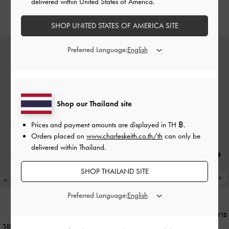
delivered within United States of America.
฿3,790.00
SHOP UNITED STATES OF AMERICA SITE
Preferred Language:
Shop our Thailand site
Prices and payment amounts are displayed in
TH ฿
.
Orders placed on
www.charleskeith.co.th/th
can only be
delivered within Thailand.
SHOP THAILAND SITE
Preferred Language:
รองเท้าส้นสูงรัดส้นหนังกลับสังเคราะ
รองเท้าส้นสูงรัดส้นหัวแหลมหนังแท้
รุ่น Kaia
-
สีแบล็คเท็กซ์เจอร์