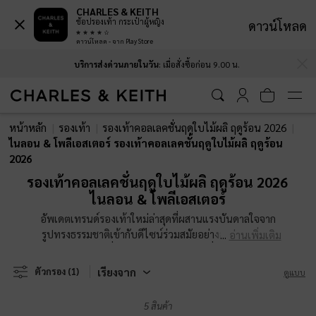
CHARLES & KEITH
ช้อปรองเท้า กระเป๋าผู้หญิง
ดาวน์โหลด
ดาวน์โหลด - จาก Play Store
…
…
บริการส่งด่วนภายในวัน
: เมื่อสั่งซื้อก่อน 9.00 น.
บริการส่งด่วนภายในวัน
: เมื่อสั่งซื้อก่อน 9.00 น.
หน้าหลัก
รองเท้า
รองเท้าคอลเลคชั่นฤดูใบไม้ผลิ ฤดูร้อน 2026
ไนลอน & โพลีเอสเตอร์ รองเท้าคอลเลคชั่นฤดูใบไม้ผลิ ฤดูร้อน
2026
รองเท้าคอลเลคชั่นฤดูใบไม้ผลิ ฤดูร้อน 2026
ไนลอน & โพลีเอสเตอร์
อัพเดตเทรนด์รองเท้าใหม่ล่าสุดที่ผสานแรงบันดาลใจจาก
รูปทรงธรรมชาติเข้ากับดีไซน์ร่วมสมัยอย่างลงตัวไม่ว่าจะ
อ่านเพิ่มเติม
เป็นรายละเอียดที่พิถีพิถันหรือโครงสร้างที่ดูแปลกใหม่ ไอ
เทมชิ้นสำคัญเหล่านี้พร้อมจะยกระดับการแต่งตัวของคุณให้
เรียงจาก
ตัวกรอง
(1)
ดูแบบ
สวยโดดเด่นกว่าที่เคย
5 สินค้า