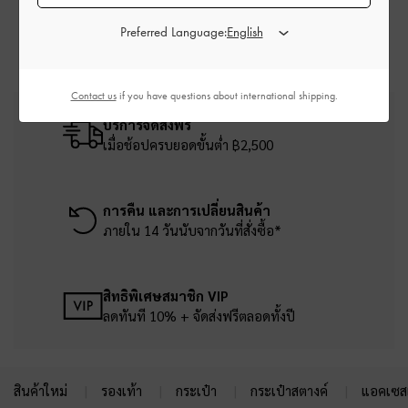
Preferred Language:
Contact us
if you have questions about international shipping.
บริการจัดส่งฟรี
เมื่อช้อปครบยอดขั้นต่ำ ฿2,500
การคืน และการเปลี่ยนสินค้า
ภายใน 14 วันนับจากวันที่สั่งซื้อ*
สิทธิพิเศษสมาชิก VIP
ลดทันที 10% + จัดส่งฟรีตลอดทั้งปี
สินค้าใหม่
รองเท้า
กระเป๋า
กระเป๋าสตางค์
แอคเซสเ