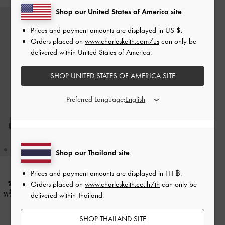
Shop our United States of America site
Prices and payment amounts are displayed in
US $
.
Orders placed on
www.charleskeith.com/us
can only be
delivered within United States of America.
SHOP UNITED STATES OF AMERICA SITE
Preferred Language:
Shop our Thailand site
Prices and payment amounts are displayed in
TH ฿
.
รองเท้าแตะดีไซน์สายคาดแบบคู่
Orders placed on
www.charleskeith.co.th/th
can only be
พร้อมหัวเข็มขัดประดับเพชร
-
สีแบ
delivered within Thailand.
ล็คเท็กซ์เจอร์
SHOP THAILAND SITE
฿2,390.00