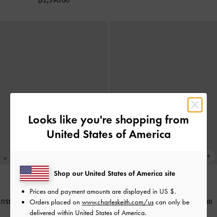
Looks like you're shopping from
United States of America
Shop our United States of America site
Prices and payment amounts are displayed in
US $
.
BACK IN STOCK
BACK IN STOCK
กระเป๋าสตางค์แบบซิปรอบดีไซน์ลาย
กระเป๋าใส่บัตรหลายช่องพร้อมสาย
Orders placed on
www.charleskeith.com/us
can only be
ควิลท์รุ่น Arrietty
-
สีดำ
คล้องมือรุ่น Dixie
-
สีดำ
delivered within United States of America.