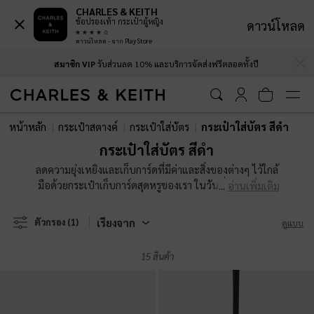
CHARLES & KEITH
ช้อปรองเท้า กระเป๋าผู้หญิง
ดาวน์โหลด
ดาวน์โหลด - จาก Play Store
…
…
สมาชิก VIP
รับส่วนลด 10% และบริการจัดส่งฟรีตลอดทั้งปี
สมาชิก VIP
รับส่วนลด 10% และบริการจัดส่งฟรีตลอดทั้งปี
หน้าหลัก
กระเป๋าสตางค์
กระเป๋าใส่บัตร
กระเป๋าใส่บัตร สีดำ
กระเป๋าใส่บัตร สีดำ
ลดความยุ่งเหยิงและเก็บการ์ดที่มีค่าและสิ่งของต่างๆ ไว้ใกล้
มือด้วยกระเป๋าเก็บการ์ดสุดหรูของเรา ในวันที่กระแสสังคม
อ่านเพิ่มเติม
ไร้เงินสดกำลังมาแรง คุณแค่ต้องการกระเป๋าใส่บัตรไว้ข้าง
กายเท่านั้น ไม่ว่าคุณจะชอบที่ปิดแบบกระดุม ซิปด้านบน
เรียงจาก
ตัวกรอง
(1)
ดูแบบ
หรือดีไซน์แบบหลายช่อง กระเป๋าใส่การ์ดสำหรับผู้หญิงของ
เรามีขนาดบาง พกพาสะดวก สามารถใส่ไว้ในกระเป๋าขนาด
15 สินค้า
ใดก็ได้ หรือจะพกใส่กระเป๋ากางเกงในวันที่ไม่อยากถือ
กระเป๋าก็ได้