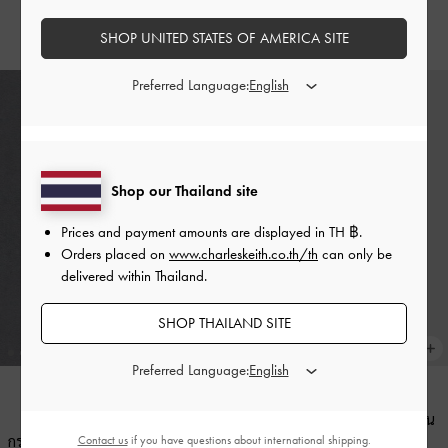
฿1,390.00
฿890.00
SHOP UNITED STATES OF AMERICA SITE
Preferred Language:
Shop our Thailand site
Prices and payment amounts are displayed in
TH ฿
.
Orders placed on
www.charleskeith.co.th/th
can only be
delivered within Thailand.
SHOP THAILAND SITE
Preferred Language:
กระเป๋าใส่บัตรดีไซน์หลายช่องรุ่น
กระเป๋าใส่บัตรหลายช่องดีไซน์หนัง
Carli
-
สีดำ
Contact us
if you have questions about international shipping.