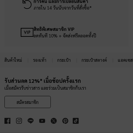
การคืน และการเปลี่ยนสินค้า
ภายใน 14 วันนับจากวันที่สั่งซื้อ*
สิทธิพิเศษสมาชิก VIP
ลดทันที 10% + จัดส่งฟรีตลอดทั้งปี
สินค้าใหม่
รองเท้า
กระเป๋า
กระเป๋าสตางค์
แอคเซสเ
Site footer
รับส่วนลด 12%* เมื่อช้อปครั้งแรก
เมื่อสมัครรับข่าวสาร และร่วมเป็นสมาชิกกับเรา
สมัครสมาชิก