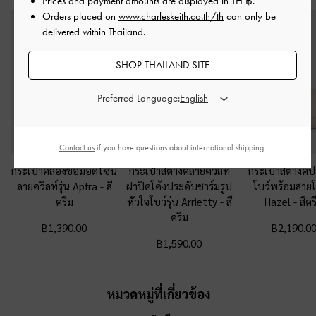
Prices and payment amounts are displayed in
TH ฿
.
Orders placed on
www.charleskeith.co.th/th
can only be
delivered within Thailand.
SHOP THAILAND SITE
Preferred Language:
Contact us
if you have questions about international shipping.
กระเป๋าคล้องข้อมือดีไซน์
กระเป๋าสตางค์ลายควิลท์
กระเป๋าสตางค์ป
ลายควิลท์รุ่น Apfra
-
สี
ฝาปิดโค้งประดับชาร์มรูป
โบว์พร้อมสายโซ
ครีม
หัวใจโบว์รุ่น Arrietty
-
สี
Hazel
-
สีคร
ครีม
฿1,390.00
฿2,190.0
฿1,590.00
หมวดหมู่ที่เกี่ยวข้อง