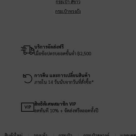
กระเป๋า สีขาว
กระเป๋าทรงถัง
บริการจัดส่งฟรี
เมื่อช้อปครบยอดขั้นต่ำ ฿2,500
การคืน และการเปลี่ยนสินค้า
ภายใน 14 วันนับจากวันที่สั่งซื้อ*
สิทธิพิเศษสมาชิก VIP
ลดทันที 10% + จัดส่งฟรีตลอดทั้งปี
สินค้าใหม่
รองเท้า
กระเป๋า
กระเป๋าสตางค์
แอคเซสเ