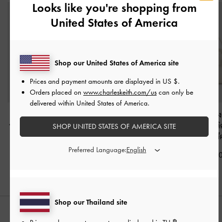
Looks like you're shopping from
United States of America
Shop our United States of America site
Prices and payment amounts are displayed in
US $
.
Orders placed on
www.charleskeith.com/us
can only be
delivered within United States of America.
กระเป๋าโฮโบลายควิลท์
กระเป๋าโฮโบดีไซน์จับจีบ
กระเป๋าถือตกแต่ง
พร้อมสายสะพายแบบโซ่
รุ่น Ciara
-
สีครีม
เข็มขัดเมทัลลิค
SHOP UNITED STATES OF AMERICA SITE
รุ่น Duo
-
สีครีม
Aubrielle
-
สี
฿3,590.00
Preferred Language:
฿3,590.00
฿2,790.0
Shop our Thailand site
สไตล์ลุคด้วย