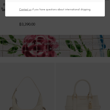
กระเป๋าเป้สองฟังก์ชั่นดีไซน์ลายค
-
สีครีม
วิลท์พร้อมที่ปิดด้านหน้ารุ่น Duo
-
สี
Contact us
if you have questions about international shipping.
฿2,990.00
ครีม
฿3,390.00
เพลิดเพลินกับส่วนลด 12%* และจัดส่งแบบมาตรฐานฟรี สำหรับการช้อป
ครั้งแรก