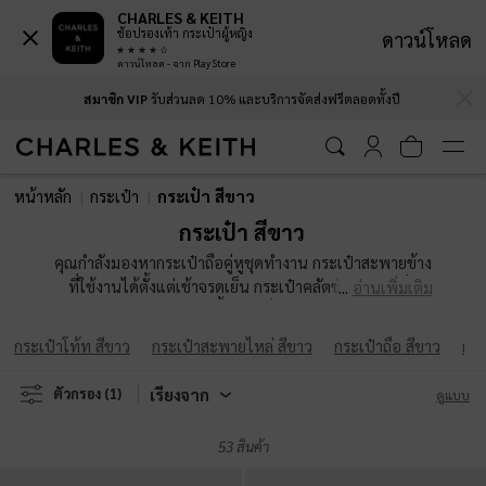
CHARLES & KEITH
ช้อปรองเท้า กระเป๋าผู้หญิง
ดาวน์โหลด
ดาวน์โหลด - จาก Play Store
…
…
สมาชิก VIP
รับส่วนลด 10% และบริการจัดส่งฟรีตลอดทั้งปี
สมาชิก VIP
รับส่วนลด 10% และบริการจัดส่งฟรีตลอดทั้งปี
หน้าหลัก
กระเป๋า
กระเป๋า สีขาว
กระเป๋า สีขาว
คุณกำลังมองหากระเป๋าถือคู่หูชุดทำงาน กระเป๋าสะพายข้าง
ที่ใช้งานได้ตั้งแต่เช้าจรดเย็น กระเป๋าคลัตช์สวยงามเพิ่ม
อ่านเพิ่มเติม
ความหรูหราให้กับงานเลี้ยงยามค่ำคืนหรือกระเป๋าเป้ที่ใช้
งานได้จริงมาเป็นคู่หูที่รู้ใจสำหรับการออกไปท่องเที่ยวใบ
กระเป๋าโท้ท สีขาว
กระเป๋าสะพายไหล่ สีขาว
กระเป๋าถือ สีขาว
กระ
ใหม่อยู่หรือเปล่า เลือกดูกระเป๋าที่มีให้เลือกมากมายของเรา
เพื่อค้นหาใบที่เก๋ที่สุดที่คุณจะหยิบขึ้นมาใช้บ่อยๆ
เรียงจาก
ตัวกรอง
(1)
ดูแบบ
53 สินค้า