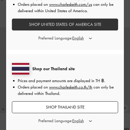
Duo
-
สีครีม
โซ่รุ่น Duo
-
สีครีม
Orders placed on
www.charleskeith.com/us
can only be
delivered within United States of America.
฿4,390.00
฿2,590.00
SHOP UNITED STATES OF AMERICA SITE
Preferred Language:
Shop our Thailand site
Prices and payment amounts are displayed in
TH ฿
.
Orders placed on
www.charleskeith.co.th/th
can only be
delivered within Thailand.
SHOP THAILAND SITE
Preferred Language:
กระเป๋าสะพายข้างลายควิลท์รุ่น Duo
BACK IN STOCK