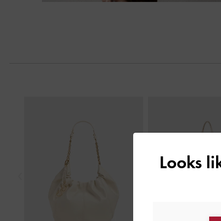
Next
Previous
Looks l