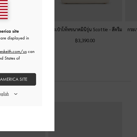
ระดับโบว์รุ่น Hazel
-
สี
กระเป๋าโท้ทขนาดมินิรุ่น Scottie
-
สีครีม
กระเ
erica site
ครีม
are displayed in
฿3,390.00
฿3,190.00
eskeith.com/us
can
ed States of
 AMERICA SITE