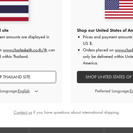
แบบคู่รุ่น Arya
กระเป๋าเป้สองฟังก์ชันที่ปิดแบบเชือกรูด
กระเป๋าโฮโบป
 site
Shop our United States of Am
ดีไซน์ลายควิลท์พร้อมสายโซ่ถักรุ่น Duo
-
ent amounts are displayed in
Prices and payment amounts 
สีครีม
US $
.
0
on
www.charleskeith.co.th/th
can
Orders placed on
www.charl
฿4,390.00
 within Thailand.
only be delivered within Unit
America.
 THAILAND SITE
SHOP UNITED STATES OF
สไตล์ลุคด้วย
 Language:
Preferred Language:
Contact us
if you have questions about international shipping.