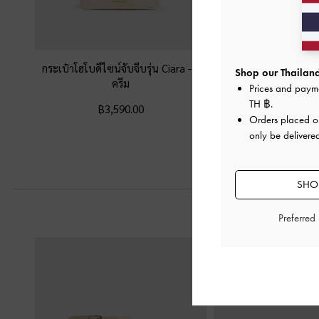
กระเป๋าโฮโบดีไซน์จับจีบรุ่น Ciara
-
สี
กระเป๋าโท้ทดีไซน์สายถัก
Shop our Thailand
ครีม
-
สีครีม
Prices and paym
TH ฿
.
฿3,590.00
฿3,190.0
Orders placed 
only be delivered
SHOP
Preferred