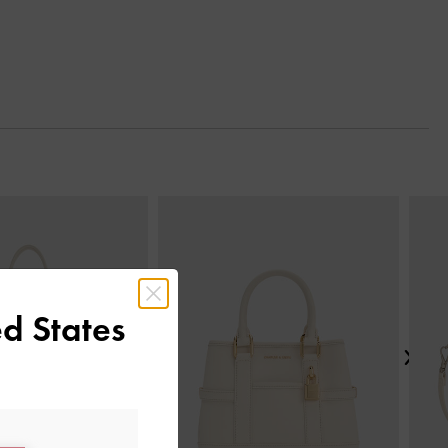
Next
d States