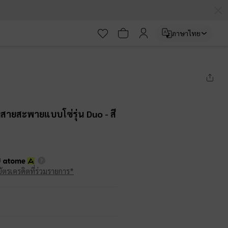
ภาษาไทย
มสายสะพายแบบโซ่รุ่น Duo
- สี
บ
บัตรเครดิตที่ร่วมรายการ*