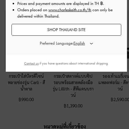
สไตล์ลุคด้วย
Prices and payment amounts are displayed in
TH ฿
.
Orders placed on
www.charleskeith.co.th/th
can only be
delivered within Thailand.
SHOP THAILAND SITE
Preferred Language:
Contact us
if you have questions about international shipping.
กระเป๋าใส่บัตรดีไซน์
กระเป๋าสตางค์แบบซิป
รองเท้าแมรี่เจน
หลายช่องรุ่น Carli
-
สี
รอบพร้อมสายคล้องมือ
แพลตฟอร์ม
-
สีด
น้ำตาล
รุ่น Lillith
-
สีพีแคนบรา
วน์
วน์
฿990.00
฿2,590.0
฿1,390.00
หมวดหมู่ที่เกี่ยวข้อง