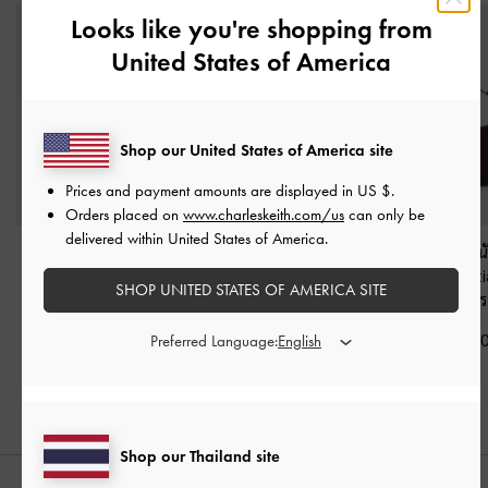
Looks like you're shopping from
United States of America
Shop our United States of America site
Prices and payment amounts are displayed in
US $
.
Orders placed on
www.charleskeith.com/us
can only be
delivered within United States of America.
กระเป๋าสะพายไหล่หนัง
กระเป๋าสะพายไหล่พร้อม
กระเป๋าโฮโบหนั
กลับพร้อมช่องด้านข้าง
ช่องด้านข้างรุ่น Khai
-
ประดับพู่รุ่น Ta
SHOP UNITED STATES OF AMERICA SITE
รุ่น Khai
-
สีเอสเพรสโซ
สีดิสเทรสด์คอฟฟี่
เอสเพรสโซบร
บราวน์
฿3,390.00
฿2,790.0
Preferred Language:
฿3,590.00
Shop our Thailand site