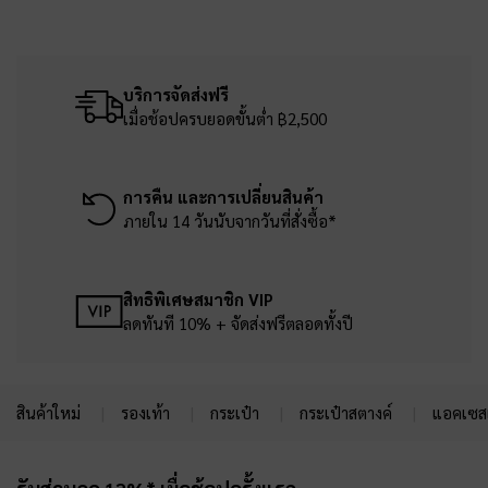
บริการจัดส่งฟรี
เมื่อช้อปครบยอดขั้นต่ำ ฿2,500
การคืน และการเปลี่ยนสินค้า
ภายใน 14 วันนับจากวันที่สั่งซื้อ*
สิทธิพิเศษสมาชิก VIP
ลดทันที 10% + จัดส่งฟรีตลอดทั้งปี
สินค้าใหม่
รองเท้า
กระเป๋า
กระเป๋าสตางค์
แอคเซสเ
Site footer