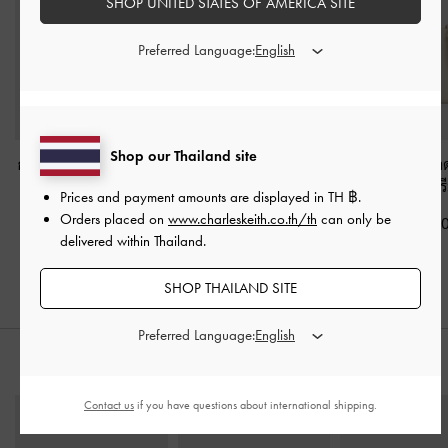
SHOP UNITED STATES OF AMERICA SITE
Preferred Language:
Shop our Thailand site
กระเป๋าโฮโบดีไซน์จับจีบ
กระเป๋าโฮโบลายควิลท์
กระเป๋าโท้ทขนาดม
รุ่น Ciara
-
สีครีม
พร้อมสายสะพายแบบโซ่
Beryl
-
สีคร
Prices and payment amounts are displayed in
TH ฿
.
รุ่น Duo
-
สีครีม
Orders placed on
www.charleskeith.co.th/th
can only be
฿3,590.00
฿2,990.0
delivered within Thailand.
฿3,590.00
SHOP THAILAND SITE
Preferred Language:
สไตล์ลุคด้วย
Contact us
if you have questions about international shipping.