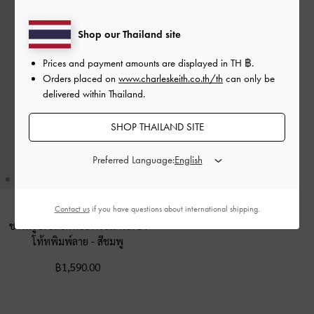
Shop our Thailand site
Prices and payment amounts are displayed in
TH ฿
.
Orders placed on
www.charleskeith.co.th/th
can only be
delivered within Thailand.
SHOP THAILAND SITE
Preferred Language:
Contact us
if you have questions about international shipping.
ชาร์มรูปเปลือกหอยพร้อมกระเป๋า
โท้ทพิมพ์ลาย
-
สีชมพู
฿1,590.00