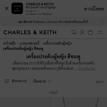
CHARLES & KEITH
ช้อปรองเท้า กระเป๋าผู้หญิง
ดาวน์โหลด
ดาวน์โหลด - จาก Play Store
…
…
สมาชิก VIP
รับส่วนลด 10% และบริการจัดส่งฟรีตลอดทั้งปี
สมาชิก VIP
รับส่วนลด 10% และบริการจัดส่งฟรีตลอดทั้งปี
หน้าหลัก
แอคเซสเซอรี่
เครื่องประดับผู้หญิง
เครื่องประดับผู้หญิง สีชมพู
เครื่องประดับผู้หญิง สีชมพู
เพิ่มความแวววาวให้กับเสื้อผ้าที่ใส่ทุกวันด้วยเครื่องประดับ
สุดหรูของเรา คอลเลคชั่นของเรามีตั้งแต่แหวนที่สามารถนำ
อ่านเพิ่มเติม
มาใส่เรียงกันได้ สร้อยคอพร้อมจี้ไปจนถึงสร้อยข้อมือพร้อม
ชาร์ม เลือกฟินิชที่คุณชื่นชอบมากที่สุด - ทอง โรสโกลด์หรือ
เรียงจาก
ตัวกรอง
(1)
ดูแบบ
เงิน - แล้วเพิ่มดีไซน์เก๋ที่ทันสมัยในคอลเลคชั่นเครื่อง
ประดับของคุณ
7 สินค้า