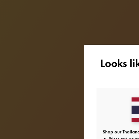
Looks l
Shop our Thailand
Prices and paym