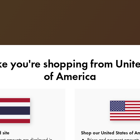
ike you're shopping from
Unite
of America
AROUND THE WORLD
 site
Shop our United States of Am
ent amounts are displayed in
Prices and payment amounts 