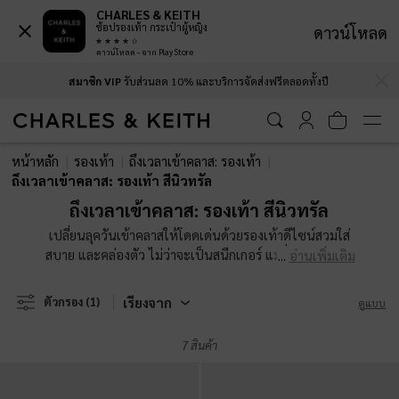
CHARLES & KEITH
ช้อปรองเท้า กระเป๋าผู้หญิง
ดาวน์โหลด
ดาวน์โหลด - จาก Play Store
…
…
สมาชิก VIP
รับส่วนลด 10% และบริการจัดส่งฟรีตลอดทั้งปี
สมาชิก VIP
รับส่วนลด 10% และบริการจัดส่งฟรีตลอดทั้งปี
หน้าหลัก
รองเท้า
ถึงเวลาเข้าคลาส: รองเท้า
ถึงเวลาเข้าคลาส: รองเท้า สีนิวทรัล
ถึงเวลาเข้าคลาส: รองเท้า สีนิวทรัล
เปลี่ยนลุควันเข้าคลาสให้โดดเด่นด้วยรองเท้าดีไซน์สวมใส่
สบาย และคล่องตัว ไม่ว่าจะเป็นสนีกเกอร์ แมรี่เจนหรือโลฟ
อ่านเพิ่มเติม
เฟอร์ ก็พร้อมตอบโจทย์ทุกกิจกรรมให้คุณเป็นผู้นำแฟชั่นได้
ตลอดทั้งเทอม
เรียงจาก
ตัวกรอง
(1)
ดูแบบ
7 สินค้า