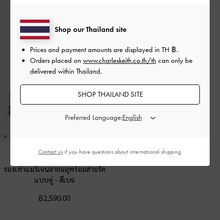
Shop our Thailand site
Prices and payment amounts are displayed in
TH ฿
.
Orders placed on
www.charleskeith.co.th/th
can only be
delivered within Thailand.
SHOP THAILAND SITE
Preferred Language:
Contact us
if you have questions about international shipping.
รองเท้าแมรี่เจนลายฉลุพร้อมสายรัด
แบบคู่
-
สีเบจ
฿2,590.00