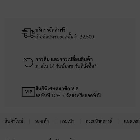
บริการจัดส่งฟรี
เมื่อช้อปครบยอดขั้นต่ำ ฿2,500
การคืน และการเปลี่ยนสินค้า
ภายใน 14 วันนับจากวันที่สั่งซื้อ*
สิทธิพิเศษสมาชิก VIP
ลดทันที 10% + จัดส่งฟรีตลอดทั้งปี
สินค้าใหม่
รองเท้า
กระเป๋า
กระเป๋าสตางค์
แอคเซสเ
Site footer