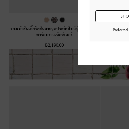
SHOP
รองเท้าส้นเตี้ยรัดส้นลายจุดประดับโบว์รุ่น Imani
-
สี
รองเท้าส้นเตี้ย
Preferred
ดาร์คบราวเท็กซ์เจอร์
฿2,190.00
เพลิดเพล