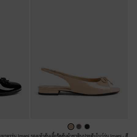
สมมาตรรุ่น Imani
รองเท้าส้นเตี้ยรัดส้นผ้าซาตินประดับโบว์รุ่น Imani
-
สี