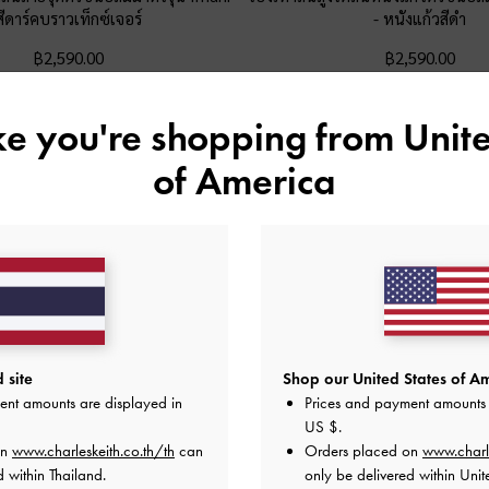
สีดาร์คบราวเท็กซ์เจอร์
-
หนังแก้วสีดำ
฿2,590.00
฿2,590.00
ike you're shopping from
Unite
of America
 site
Shop our United States of Am
ent amounts are displayed in
Prices and payment amounts 
US $
.
on
www.charleskeith.co.th/th
can
Orders placed on
www.charl
 within Thailand.
only be delivered within Unit