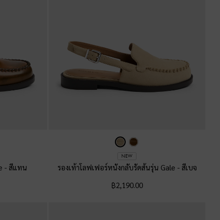
NEW
le
-
สีแทน
รองเท้าโลฟเฟอร์หนังกลับรัดส้นรุ่น Gale
-
สีเบจ
฿2,190.00