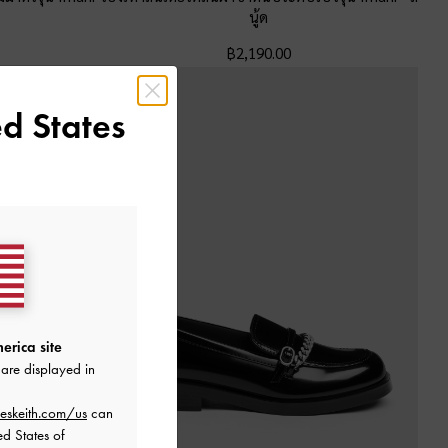
นู้ด
฿2,190.00
d States
erica site
are displayed in
eskeith.com/us
can
ed States of