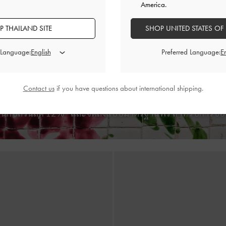
America.
 THAILAND SITE
SHOP UNITED STATES OF
รัดส้นผ้าซาตินประดับโบว์รุ่น Imani
-
สี
รองเท้าโลฟเฟอร์ดีเทลประดับโซ่รุ่น
 Language:
Preferred Language:
แบล็คเท็กซ์เจอร์
อ่อน
฿2,190.00
฿2,590.00
Contact us
if you have questions about international shipping.
ินกับส่วนลด 12%* และจัดส่งแบบมาตรฐานฟรี สำหรับการช้อ