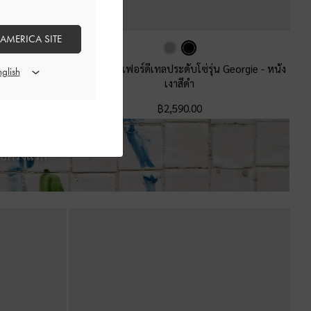
 AMERICA SITE
 Georgie
-
สีเทา
รองเท้าโลฟเฟอร์ดีเทลประดับโซ่รุ่น Georgie
-
หนัง
เงาสีดำ
฿2,590.00
ปครั้งแรก