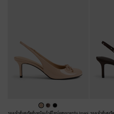
รองเท้าส้นสูงรัดส้นหนังแก้วดีไซน์อสมมาตรรุ่น Imani
รองเท้าส้นสูงร