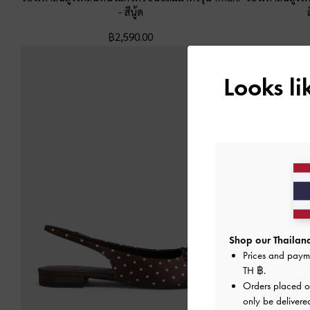
-
สีนู้ด
฿2,590.00
Looks l
Shop our Thailand
Prices and paym
TH ฿
.
Orders placed 
only be delivered