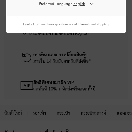
Preferred Language:
Contact us
if you have questions about international shipping.
บริการจัดส่งฟรี
เมื่อช้อปครบยอดขั้นต่ำ ฿2,500
การคืน และการเปลี่ยนสินค้า
ภายใน 14 วันนับจากวันที่สั่งซื้อ*
สิทธิพิเศษสมาชิก VIP
ลดทันที 10% + จัดส่งฟรีตลอดทั้งปี
สินค้าใหม่
รองเท้า
กระเป๋า
กระเป๋าสตางค์
แอคเซสเ
Site footer