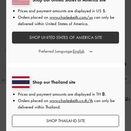
Prices and payment amounts are displayed in
US $
.
Orders placed on
www.charleskeith.com/us
can only be
delivered within United States of America.
SHOP UNITED STATES OF AMERICA SITE
Preferred Language:
Shop our Thailand site
Prices and payment amounts are displayed in
TH ฿
.
รองเท้าส้นสูงรัดส้นหนังแก้วรุ่น
รองเท้าส้นสูงรัดส้นรุ่น Kaleen
-
สีดำ
Orders placed on
www.charleskeith.co.th/th
can only be
Kaleen
-
สีนู้ด
delivered within Thailand.
฿2,590.00
฿2,590.00
SHOP THAILAND SITE