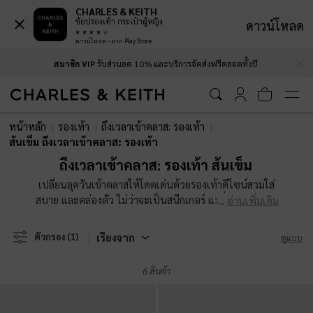
CHARLES & KEITH
ช้อปรองเท้า กระเป๋าผู้หญิง
ดาวน์โหลด
ดาวน์โหลด - จาก Play Store
…
…
สมาชิก VIP
รับส่วนลด 10% และบริการจัดส่งฟรีตลอดทั้งปี
สมาชิก VIP
รับส่วนลด 10% และบริการจัดส่งฟรีตลอดทั้งปี
หน้าหลัก
รองเท้า
ถึงเวลาเข้าคลาส: รองเท้า
ส้นเข็ม ถึงเวลาเข้าคลาส: รองเท้า
ถึงเวลาเข้าคลาส: รองเท้า ส้นเข็ม
เปลี่ยนลุควันเข้าคลาสให้โดดเด่นด้วยรองเท้าดีไซน์สวมใส่
สบาย และคล่องตัว ไม่ว่าจะเป็นสนีกเกอร์ แมรี่เจนหรือโลฟ
อ่านเพิ่มเติม
เฟอร์ ก็พร้อมตอบโจทย์ทุกกิจกรรมให้คุณเป็นผู้นำแฟชั่นได้
ตลอดทั้งเทอม
เรียงจาก
ตัวกรอง
(1)
ดูแบบ
6 สินค้า