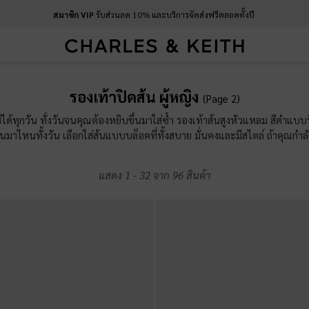
บริการส่งด่วนภายในวัน
: เมื่อสั่งซื้อก่อน 9.00 น.
สมาชิก VIP
รับส่วนลด 10% และบริการจัดส่งฟรีตลอดทั้งปี
บริการส่งด่วนภายในวัน
: เมื่อสั่งซื้อก่อน 9.00 น.
รองเท้าปิดส้น ผู้หญิง
(Page 2)
ส่ได้ทุกวัน ทั้งวันจนคุณต้องหยิบขึ้นมาใส่ซ้ำ รองเท้าส้นสูงหัวแหลม สีดำแบบ
มาไหนทั้งวัน เลือกใส่ส้นแบบบล็อคที่ทั้งสบาย มั่นคงและมีสไตล์ ถ้าคุณกำลัง
องเท้าส้นสูงเสริมแพลตฟอร์มพร้อมฟินิชแบบเงางามจะช่วยให้คุณเปล่งประก
แสดง
1
-
32
จาก
96
สินค้า