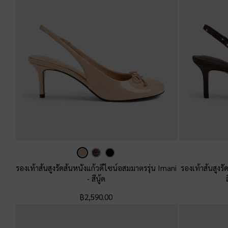
รองเท้าส้นสูงรัดส้นหนังแก้วดีไซน์อสมมาตรรุ่น Imani
รองเท้าส้นสูงร
-
สีนู้ด
฿2,590.00