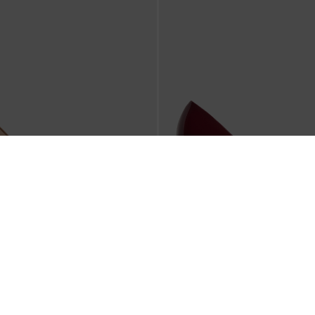
มดีไซน์หัวรองเท้าแบบแหลมรุ่น Emmy
รองเท้าส้นเข็มหนังแก้วดีไซน์หัว