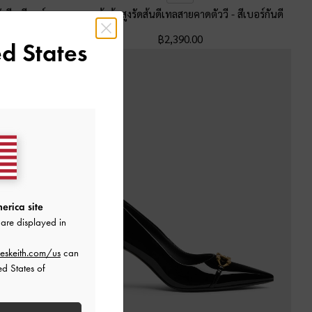
ัววี
-
สีชอล์ค
รองเท้าส้นสูงรัดส้นดีเทลสายคาดตัววี
-
สีเบอร์กันดี
฿2,390.00
d States
erica site
are displayed in
eskeith.com/us
can
ed States of