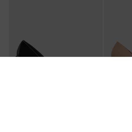
รองเท้าปิดส้นหัวแหลมประดับหมุดรุ่น Coralie
-
สีดำ
รองเท้าส้นเข็