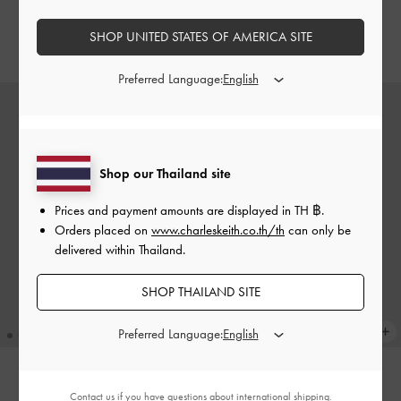
฿990.00
เตอร์
SHOP UNITED STATES OF AMERICA SITE
฿990.00
Preferred Language:
Shop our Thailand site
Prices and payment amounts are displayed in
TH ฿
.
Orders placed on
www.charleskeith.co.th/th
can only be
delivered within Thailand.
SHOP THAILAND SITE
Preferred Language:
BACK IN STOCK
COMING SOON
Contact us
if you have questions about international shipping.