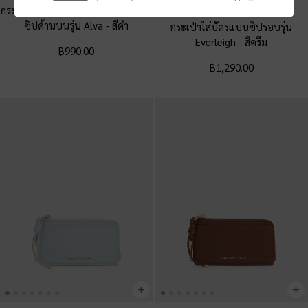
กระเป๋าใส่บัตรดีไซน์ลายควิลท์ตกแต่ง
สินค้าวางจำหน่ายเดือนสิงหาคม
ซิปด้านบนรุ่น Alva
-
สีดำ
กระเป๋าใส่บัตรแบบซิปรอบรุ่น
Everleigh
-
สีครีม
฿990.00
฿1,290.00