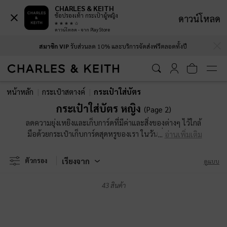
CHARLES & KEITH
ช้อปรองเท้า กระเป๋าผู้หญิง
ดาวน์โหลด
ดาวน์โหลด - จาก Play Store
…
…
สมาชิก VIP
รับส่วนลด 10% และบริการจัดส่งฟรีตลอดทั้งปี
สมาชิก VIP
รับส่วนลด 10% และบริการจัดส่งฟรีตลอดทั้งปี
หน้าหลัก
กระเป๋าสตางค์
กระเป๋าใส่บัตร
กระเป๋าใส่บัตร หญิง
(Page 2)
ลดความยุ่งเหยิงและเก็บการ์ดที่มีค่าและสิ่งของต่างๆ ไว้ใกล้
มือด้วยกระเป๋าเก็บการ์ดสุดหรูของเรา ในวันที่กระแสสังคม
อ่านเพิ่มเติม
ไร้เงินสดกำลังมาแรง คุณแค่ต้องการกระเป๋าใส่บัตรไว้ข้าง
กายเท่านั้น ไม่ว่าคุณจะชอบที่ปิดแบบกระดุม ซิปด้านบน
เรียงจาก
ตัวกรอง
ดูแบบ
หรือดีไซน์แบบหลายช่อง กระเป๋าใส่การ์ดสำหรับผู้หญิงของ
เรามีขนาดบาง พกพาสะดวก สามารถใส่ไว้ในกระเป๋าขนาด
43 สินค้า
ใดก็ได้ หรือจะพกใส่กระเป๋ากางเกงในวันที่ไม่อยากถือ
กระเป๋าก็ได้